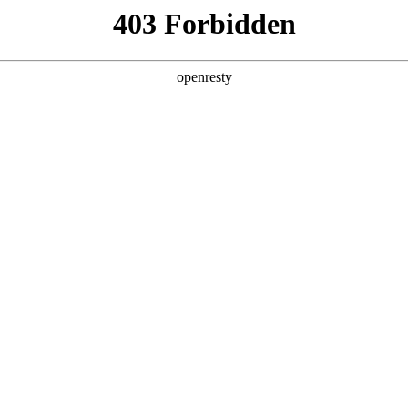
产品及服务
行业解决方案
合作伙伴
投资者关系
初一公里”的智能新范式