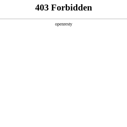
产品及服务
行业解决方案
合作伙伴
投资者关系
真人问学
智算基础设施
算力调度加速
智