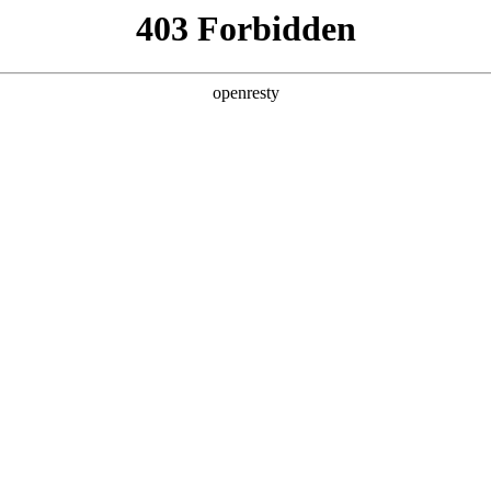
产品及服务
行业解决方案
合作伙伴
投资者关系
站的用户或浏览者，AG真人数码集团股份有限公司和/或其关联公司（
款授予。如果您不同意下列任何条款、请停止使用本网址。对于违反这些